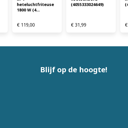
heteluchtfriteuse 
(4055333024649)
(
1800 W (4...
€
119,00
€
31,99
€
Blijf op de hoogte!