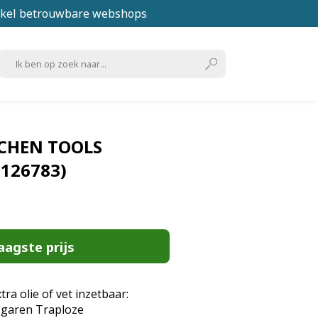
kel betrouwbare webshops
TCHEN TOOLS
6126783)
aagste prijs
ra olie of vet inzetbaar:
n garen Traploze