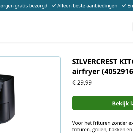
morgen gratis bezorgd
Alleen beste aanbiedingen
En
SILVERCREST KI
airfryer (405291
€
29,99
Bekijk l
Voor het frituren zonder ext
frituren, grillen, bakken e