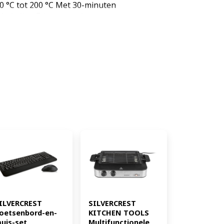
0 °C tot 200 °C Met 30-minuten
chakeling Frituurmand en -
ntiaanbaklaag van Ilag® Ilag®
n hoogwaardige 2-lagige Ptfe en
 hoogste eisen. Deze keramisch
t zich door een zeer hoge
oed anti-aanbakeffect, evenals
igheid, zelfs bij intensief
verhoogde
ol-touch frituurmandgreep RVS
ntilator en
Vorm van de frituurmand zorgt
rculatie Met praktische
nd en rooster zijn
Productkenmerken tabletd
ud: ca. 2 l max. 200 g
rstand: ca. 80 °C tot 200 °C
: 4052916126783)
ILVERCREST 
SILVERCREST 
oetsenbord-en-
KITCHEN TOOLS 
uis-set 
Multifunctionele 