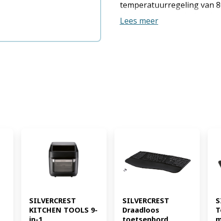
temperatuurregeling van 8
timer en automatische uits
Lees meer
rekjes met hoogwaardige a
Ilaflon Resist Sp-800 is ee
Pfas vrije coating voor de
versterkte coating kenmerk
slijtvastheid en een zeer g
een uitstekende vlekbestend
huishoudelijk gebruik en 
gebruikstemperaturen. Co
verwarmingselement met ve
oververhittingbeveiliging 
voor een optimale warmteci
snoeropwikkeling Frituurma
vaatwasmachinebestendig 
Type: Heteluchtfriteuse Inho
diepvriesfrieten Temperatuu
Vermogen: ca. 1000 W (EAN
SILVERCREST 
SILVERCREST 
S
KITCHEN TOOLS 9-
Draadloos 
T
in-1 
toetsenbord 
m