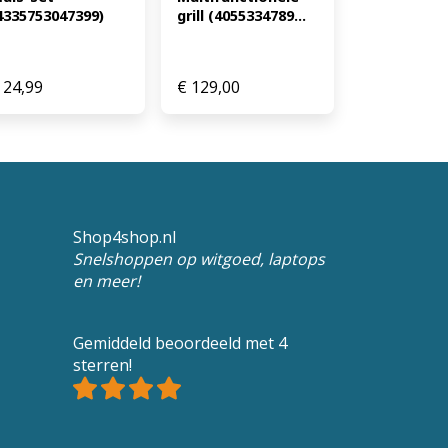
4335753047399)
grill (4055334789...
24,99
€
129,00
Shop4shop.nl
Snelshoppen op witgoed, laptops
en meer!
Gemiddeld beoordeeld met 4
sterren!