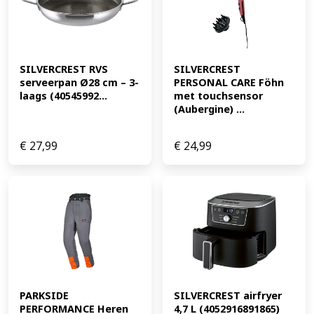
SILVERCREST RVS 
SILVERCREST 
serveerpan Ø28 cm – 3-
PERSONAL CARE Föhn 
laags (40545992...
met touchsensor 
(Aubergine) ...
€
27,99
€
24,99
PARKSIDE 
SILVERCREST airfryer 
PERFORMANCE Heren 
4,7 L (4052916891865)