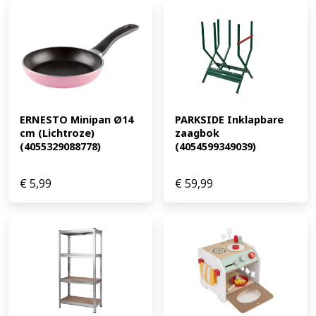
ERNESTO Minipan Ø14 
PARKSIDE Inklapbare 
cm (Lichtroze) 
zaagbok 
(4055329088778)
(4054599349039)
€
5,99
€
59,99