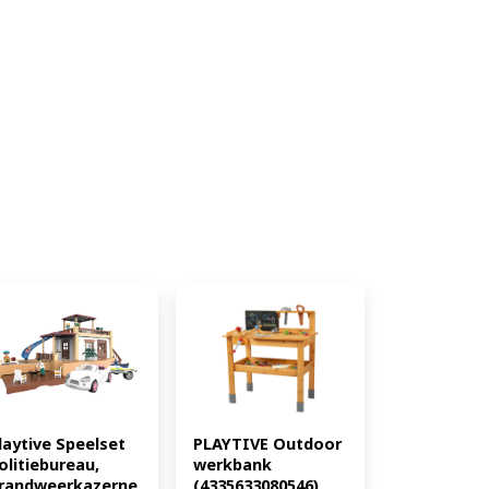
laytive Speelset 
PLAYTIVE Outdoor 
olitiebureau, 
werkbank 
randweerkazerne 
(4335633080546)