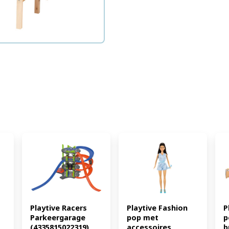
Playtive Racers 
Playtive Fashion 
P
Parkeergarage 
pop met 
p
(4335815022319)
accessoires 
b