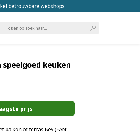
kel betrouwbare webshops
 speelgoed keuken
aagste prijs
het balkon of terras Bev (EAN: