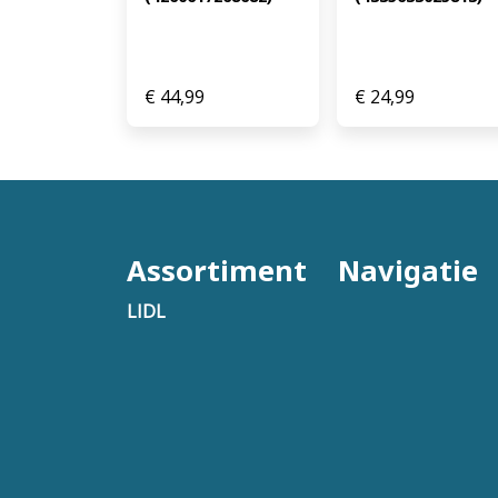
€
44,99
€
24,99
Assortiment
Navigatie
LIDL