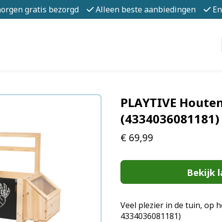
morgen gratis bezorgd
Alleen beste aanbiedingen
En
PLAYTIVE Houten
(4334036081181)
€
69,99
Bekijk l
Veel plezier in de tuin, op 
4334036081181)