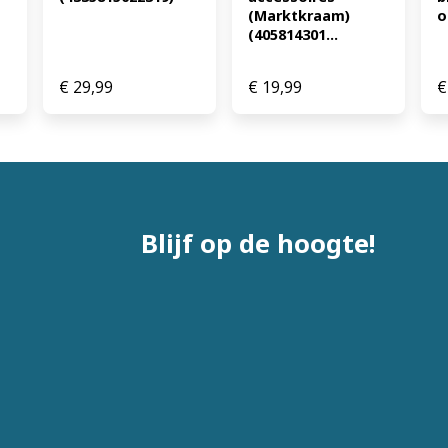
(Marktkraam) 
o
(405814301...
€
29,99
€
19,99
€
Blijf op de hoogte!