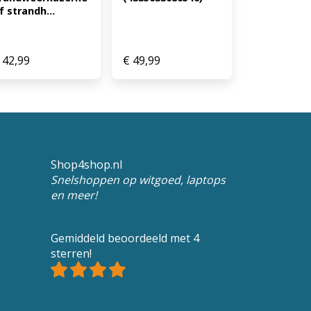
f strandh...
42,99
€
49,99
Shop4shop.nl
Snelshoppen op witgoed, laptops
en meer!
Gemiddeld beoordeeld met 4
sterren!