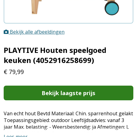
Bekijk alle afbeeldingen
PLAYTIVE Houten speelgoed
keuken (4052916258699)
€
79,99
Bekijk laagste prijs
Van echt hout Bevtd Materiaal: Chin. sparrenhout gelakt
Toepassingsgebied: outdoor Leeftijdsadvies: vanaf 3
jaar Max. belasting: - Weersbestendig: ja Afmetingen: L
122 x B 50 x H 81 cm Gewicht: totaal: 9,3 kg, waterbak:
Lees meer