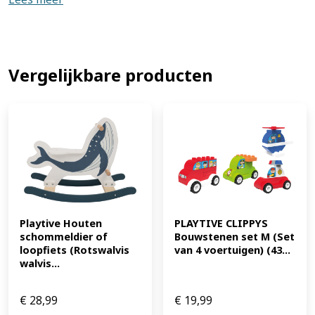
150 g, pan: 20 g Kleur: - Accessoires: inclusief 2
decoratieve plantenpotten van kunststof en 2
ophanghaken, 2 kookplaten, een oven, een krijtbord en
1 stuk krijt Montage: - Batterijen vereist: - Batterijen
inbegrepen: - Leveringsomvang: 1x Outdoor
Vergelijkbare producten
Modderkeuken inclusief accessoires Waarschuwing: Let
op. Niet geschikt voor kinderen jonger dan 36 maanden.
Kleine onderdelen. Verstikkingsgevaar. (EAN:
4052916258699)
Playtive Houten 
PLAYTIVE CLIPPYS 
schommeldier of 
Bouwstenen set M (Set 
loopfiets (Rotswalvis 
van 4 voertuigen) (43...
walvis...
€
28,99
€
19,99