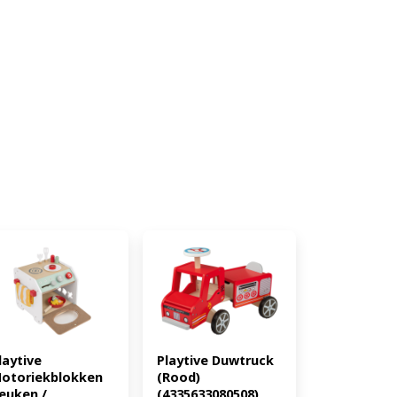
laytive 
Playtive Duwtruck 
otoriekblokken 
(Rood) 
euken / 
(4335633080508)