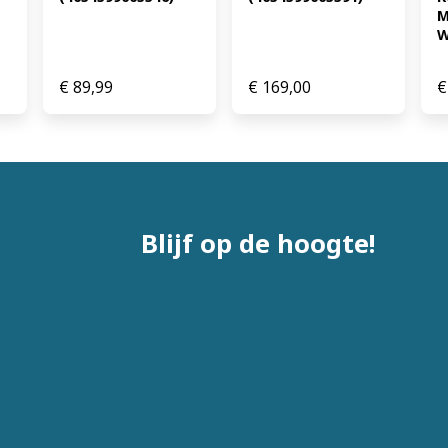
M
W
€
89,99
€
169,00
€
Blijf op de hoogte!