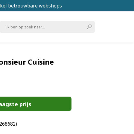
kel betrouwbare webshops
nsieur Cuisine
aagste prijs
268682)