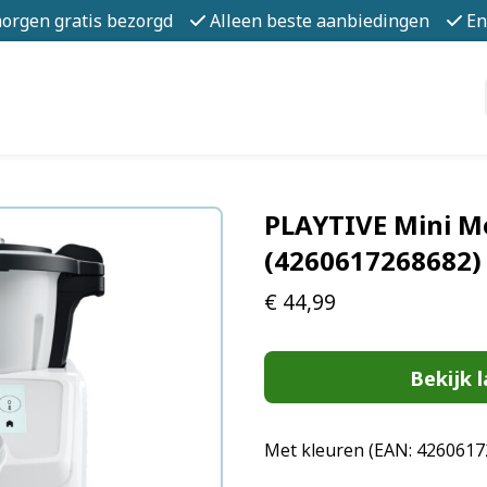
morgen gratis bezorgd
Alleen beste aanbiedingen
En
PLAYTIVE Mini Mo
(4260617268682)
€
44,99
Bekijk l
Met kleuren (EAN: 4260617