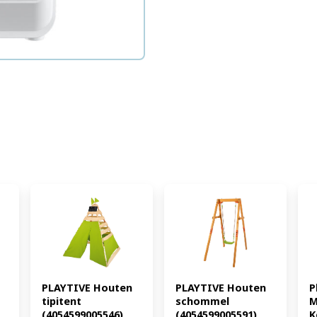
PLAYTIVE Houten 
PLAYTIVE Houten 
P
tipitent 
schommel 
M
(4054599005546)
(4054599005591)
K