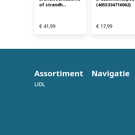
of strandh...
(4055334716062)
€
41,99
€
17,99
Assortiment
Navigatie
LIDL