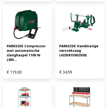
PARKSIDE Compressor 
PARKSIDE Handmatige 
met automatische 
verstekzaag 
slanghaspel 1100 W 
(4335815002939)
(405...
€
119,00
€
34,99