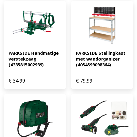
PARKSIDE Handmatige 
PARKSIDE Stellingkast 
verstekzaag 
met wandorganizer 
(4335815002939)
(4054599098364)
€
34,99
€
79,99