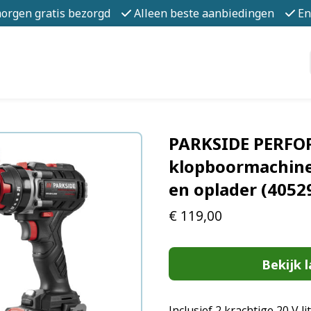
morgen gratis bezorgd
Alleen beste aanbiedingen
En
PARKSIDE PERFO
klopboormachine 
en oplader (4052
€
119,00
Bekijk l
Inclusief 2 krachtige 20 V l