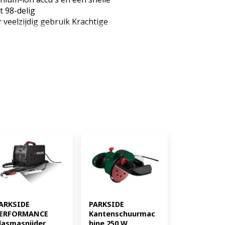
 98-delig
 veelzijdig gebruik Krachtige
nge levensduur en minder
 en inschakelbaar slagwerk voor
ussen LED-werklamp voor goed
oorkop van metaal met radiale
vastzetten Traploos regelbaar
unctie voor nauwkeurige
aaiend voor gebruik Antislip
tra handgreep voor comfortabel
der en praktische riemclip met
 met automatische
dicator Geleverd in een stevige
len sluitingen Apparaat
van de serie Parkside X 20 V
ele apparaten van onze 20 volt-
bletd Bedrijfsmodus: Accu
ersnellingen: 2 (EAN:
ARKSIDE 
PARKSIDE 
ERFORMANCE 
Kantenschuurmac
lasmasnijder 
hine 250 W 