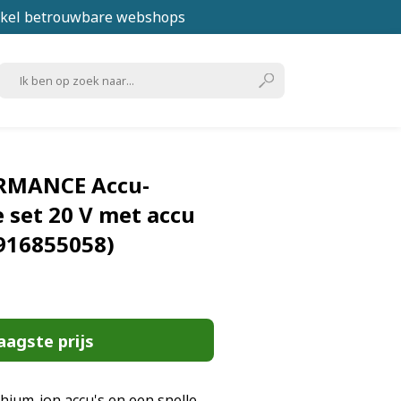
kel betrouwbare webshops
RMANCE Accu-
set 20 V met accu
916855058)
aagste prijs
ithium-ion accu's en een snelle