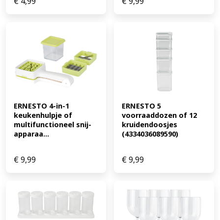
€
4,99
€
9,99
ERNESTO 4-in-1 
ERNESTO 5 
keukenhulpje of 
voorraaddozen of 12 
multifunctioneel snij-
kruidendoosjes 
apparaa...
(4334036089590)
€
9,99
€
9,99