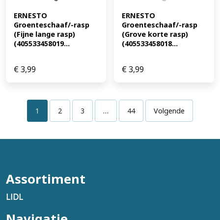
ERNESTO 
ERNESTO 
Groenteschaaf/-rasp 
Groenteschaaf/-rasp 
(Fijne lange rasp) 
(Grove korte rasp) 
(405533458019...
(405533458018...
€
3,99
€
3,99
1
2
3
…
44
Volgende
Assortiment
LIDL
Navigatie