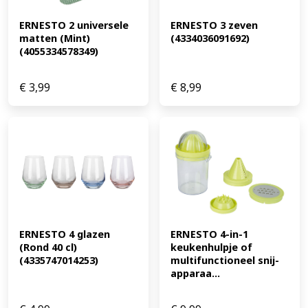
ERNESTO 2 universele 
ERNESTO 3 zeven 
matten (Mint) 
(4334036091692)
(4055334578349)
€
3,99
€
8,99
ERNESTO 4 glazen 
ERNESTO 4-in-1 
(Rond 40 cl) 
keukenhulpje of 
(4335747014253)
multifunctioneel snij-
apparaa...