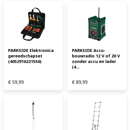
PARKSIDE Elektronica 
PARKSIDE Accu-
gereedschapset 
bouwradio 12 V of 20 V 
(4052916221556)
zonder accu en lader 
(4...
€
59,99
€
89,99