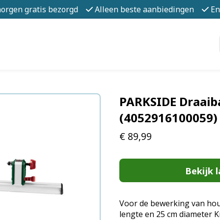
morgen gratis bezorgd
Alleen beste aanbiedingen
En
PARKSIDE Draaib
(4052916100059)
€
89,99
Bekijk l
Voor de bewerking van hou
lengte en 25 cm diameter K