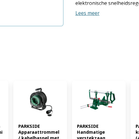
elektronische snelheidsreg
geleideschijf - geschikt v
Lees meer
Looppunt met snelspanhen
spindelpunt Spindel met M
opnemen van een faceplate
Werktuigaanlegvlak instel
Bedrijfsmodus: Elektrisch
- Stationair toerental: 800
Faceplate Ø 8 cm, 2 houten d
schroeven voor montage op
Werktuigaanlegvlak: alumi
aluminium, kunststof Basis
kunststof Afmetingen: ca. 
geleideschijf: 94,5 cm Max.
werkstukdiameter: 25 cm Sno
kg (EAN: 4052916100059)
 
PARKSIDE 
PARKSIDE 
P
i
Apparaattrommel 
Handmatige 
k
/ kabelhaspel met 
verstekzaag 
(