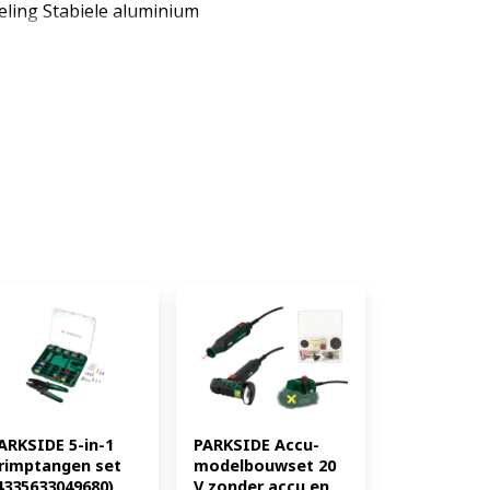
eling Stabiele aluminium
oor montage op de werkbank
del en meelopende
18-aansluitdraad voor het
 of 4-punts centerpunt
baar Productkenmerken tabletd
 Vermogen: 550 W Accuspanning:
-3000 min -1 Toebehoren:
raaibeitels, 2 sleutel, 8
 de werkbank Materiaal:
nium spuitgieten Looppunt:
: aluminium Behuizing:
962 x 157 x 217 mm Lengte
 werkstuklengte: 60 cm Max.
erlengte: 3 m Gewicht: ca. 6,5
ARKSIDE 5-in-1 
PARKSIDE Accu-
rimptangen set 
modelbouwset 20 
4335633049680)
V zonder accu en 