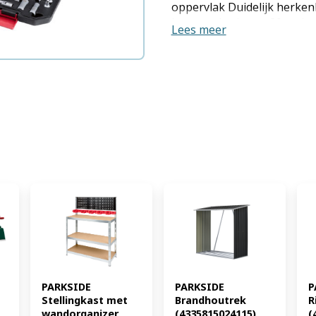
oppervlak Duidelijk herke
lasermarkeringen 20x schr
Lees meer
bougiesleutel met gelaser
dopsleutelinzetstuk 5x inbus
ratel 72 tanden, 19,5 cm, r
gebogen, met snelontgrend
20 cm 7x E-profiel dopsleute
diepbedinzetstuk 1x kruisk
7,5 cm Productkenmerken t
schroevendraaierbit, 4x bou
dopsleutelinzetstuk, 5x inbu
ratel 72 tanden, 1x verlengs
dopsleutelinzetstuk, 1x glij
kruiskoppeling, 1x verlengs
Afmetingen: Koffer: ca. L 47
totaal: ca. 4,15 kg (EAN: 4
PARKSIDE 
PARKSIDE 
P
Stellingkast met 
Brandhoutrek 
R
wandorganizer 
(4335815024115)
(