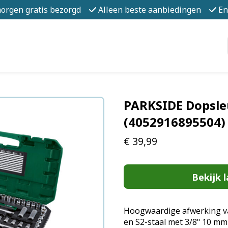
morgen gratis bezorgd
Alleen beste aanbiedingen
En
PARKSIDE Dopsle
(4052916895504)
€
39,99
Bekijk l
Hoogwaardige afwerking v
en S2-staal met 3/8" 10 