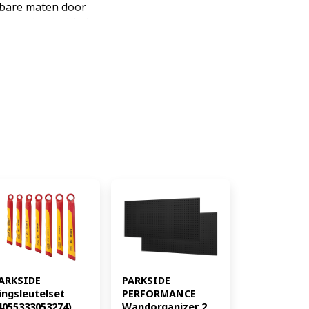
nbare maten door
oevendraaierbit 4x
d bougiepictogram 17x
sleutel 3x TX-stiftsleutel 1x
echts/links omschakelbaar,
elingsfunctie 1x verlengstuk,
linzetstuk 1x glijstuk 4x
oppeling, 6 cm 1x verlengstuk,
abletd Inhoud: 20x
giesleutel, 17x
ssleutel, 3x TX-stiftsleutel, 1x
tuk, 7x E-profiel
stuk, 4x diepbedinzetstuk, 1x
tuk Materiaal: Kunststof, staal
,5 x B 27,5 x H 5,5 cm Gewicht:
052916895504)
ARKSIDE 
PARKSIDE 
ingsleutelset 
PERFORMANCE 
4055333053274)
Wandorganizer 2 