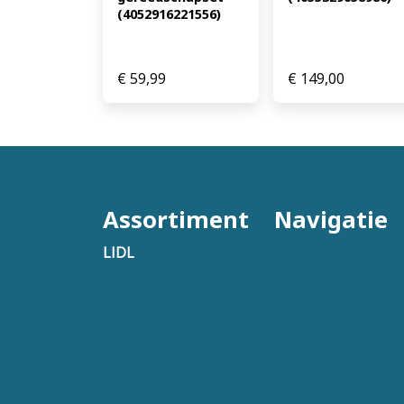
(4052916221556)
€
59,99
€
149,00
Assortiment
Navigatie
LIDL