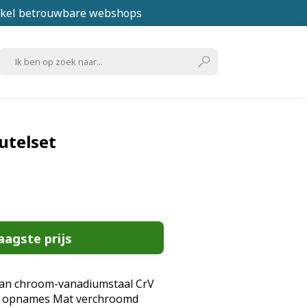
kel betrouwbare webshops
utelset
aagste prijs
an chroom-vanadiumstaal CrV
mm opnames Mat verchroomd