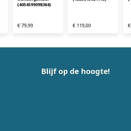
(4054599098364)
€
79,99
€
119,00
€
Blijf op de hoogte!