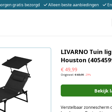
morgen gratis bezorgd
Alleen beste aanbiedingen
En
LIVARNO Tuin li
Houston (405459
€
49,99
Origineel:
€
69,99
-29%
Bekijk l
Verstelbaar zonnescherm om