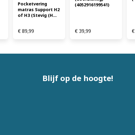
Pocketvering 
(4052916199541)
matras Support H2 
of H3 (Stevig (H...
€
89,99
€
39,99
€
Blijf op de hoogte!