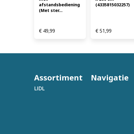
afstandsbediening 
(4335815032257)
(Met ster...
€
49,99
€
51,99
Assortiment
Navigatie
LIDL