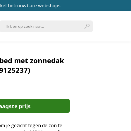
kel betrouwbare webshops
gbed met zonnedak
9125237)
aagste prijs
 je gezicht tegen de zon te