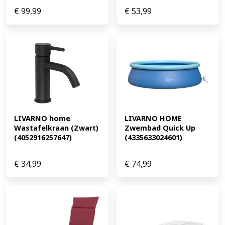
€
99,99
€
53,99
LIVARNO home 
LIVARNO HOME 
Wastafelkraan (Zwart) 
Zwembad Quick Up 
(4052916257647)
(4335633024601)
€
34,99
€
74,99