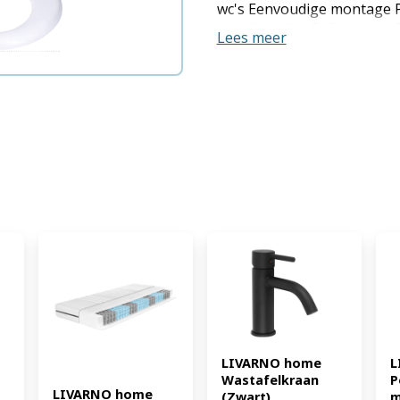
wc's Eenvoudige montage 
bril Kleur: Wit Softclose: 
Lees meer
Afmetingen: WC-deksel: ca. 4
35,8 cm; Kinderzitje: ca. 38,
Leveringsomvang: WC-bril,
(EAN: 4052916680230)
LIVARNO home 
L
Wastafelkraan 
P
LIVARNO home 
(Zwart) 
m