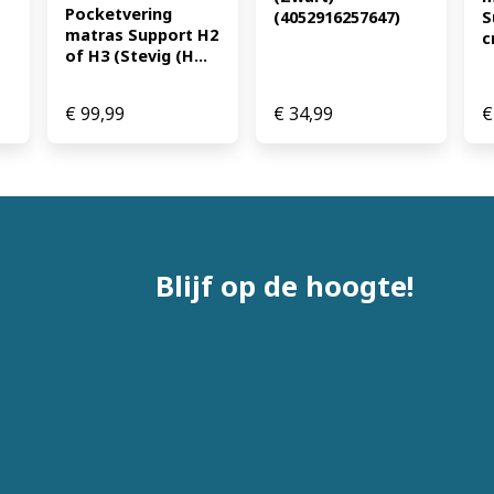
Pocketvering 
(4052916257647)
S
matras Support H2 
c
of H3 (Stevig (H...
€
99,99
€
34,99
€
Blijf op de hoogte!