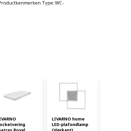
Productkenmerken Type: WC-
ja Draagvermogen: max. 150 kg
5,4 x 37,6 cm; WC-bril: ca. 44,5 x
5 x 36,7 cm D x B
 montagemateriaal, handleiding
IVARNO 
LIVARNO home 
ocketvering 
LED-plafondlamp 
atras Royal 
(Vierkant) 