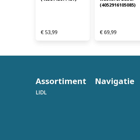
(4052916105085)
€
53,99
€
69,99
Assortiment
Navigatie
LIDL