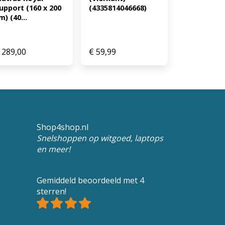
upport (160 x 200 
(4335814046668)
m) (40...
289,00
€
59,99
Shop4shop.nl
Snelshoppen op witgoed, laptops
en meer!
Gemiddeld beoordeeld met 4
sterren!