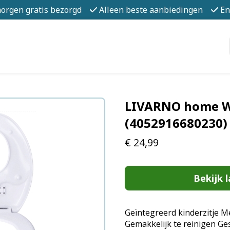
morgen gratis bezorgd
Alleen beste aanbiedingen
En
LIVARNO home W
(4052916680230)
€
24,99
Bekijk l
Geïntegreerd kinderzitje Me
Gemakkelijk te reinigen G