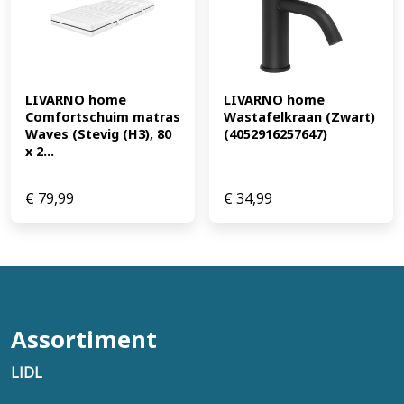
LIVARNO home 
LIVARNO home 
Comfortschuim matras 
Wastafelkraan (Zwart) 
Waves (Stevig (H3), 80 
(4052916257647)
x 2...
€
79,99
€
34,99
Assortiment
LIDL