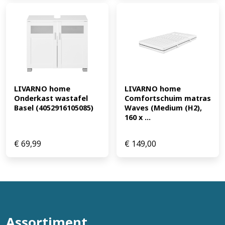
LIVARNO home 
LIVARNO home 
Onderkast wastafel 
Comfortschuim matras 
Basel (4052916105085)
Waves (Medium (H2), 
160 x ...
€
69,99
€
149,00
Assortiment