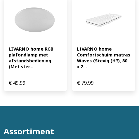
LIVARNO home RGB 
LIVARNO home 
plafondlamp met 
Comfortschuim matras 
afstandsbediening 
Waves (Stevig (H3), 80 
(Met ster...
x 2...
€
49,99
€
79,99
Assortiment