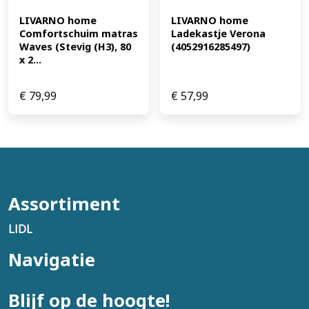
LIVARNO home 
LIVARNO home 
Comfortschuim matras 
Ladekastje Verona 
Waves (Stevig (H3), 80 
(4052916285497)
x 2...
€
79,99
€
57,99
Assortiment
LIDL
Navigatie
Blijf op de hoogte!