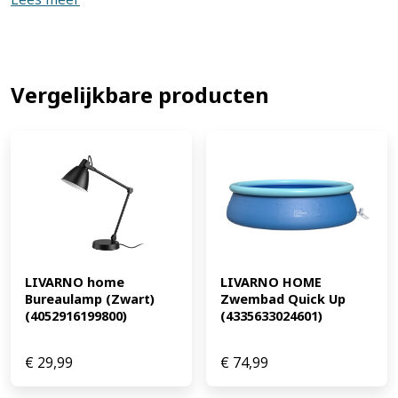
ondersteunen de katoenteelt in Afrika Geproduceerd
onder veilige en sociaal verantwoorde
werkomstandigheden Keuze uit 2 verschillende
varianten: Antraciet Groen Materiaal Hoes: katoen
Vulling: polyurethaan, polyester Afmetingen 190 x 60 x 4
Vergelijkbare producten
cm l x b x h (EAN: 4055334451444)
LIVARNO home 
LIVARNO HOME 
Bureaulamp (Zwart) 
Zwembad Quick Up 
(4052916199800)
(4335633024601)
€
29,99
€
74,99