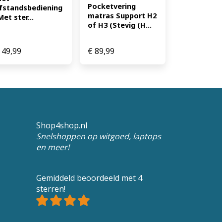
Pocketvering 
fstandsbediening 
matras Support H2 
Met ster...
of H3 (Stevig (H...
49,99
€
89,99
Shop4shop.nl
Snelshoppen op witgoed, laptops
en meer!
Gemiddeld beoordeeld met 4
sterren!