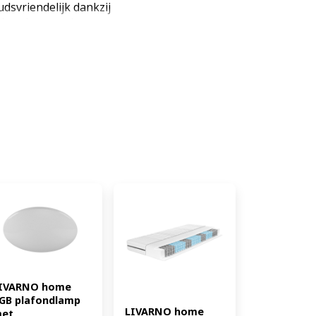
svriendelijk dankzij
rbeschermende poten
tijl: modern Kleur: parelwit
ken: 6 Onderhoudsvriendelijk: ja
: spaanplaat Afmetingen: ca. B
ht: ca. 23,4 kg (EAN:
IVARNO home 
GB plafondlamp 
LIVARNO home 
et 