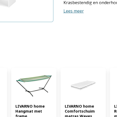
Krasbestendig en onderhoud
melamineharscoating Vloe
Lees meer
Productkenmerken tabletd S
Serie: Liverpool Aantal vak
Krasbestendig: ja Materiaal
73,9 x H 107 x D 33 cm Gewic
4052916676240)
LIVARNO home 
LIVARNO home 
L
Hangmat met 
Comfortschuim 
R
frame 
matras Waves 
m