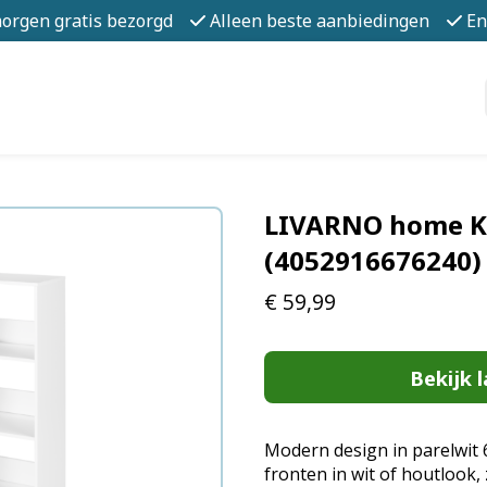
morgen gratis bezorgd
Alleen beste aanbiedingen
En
LIVARNO home Ka
(4052916676240)
€
59,99
Bekijk l
Modern design in parelwit
fronten in wit of houtlook, z