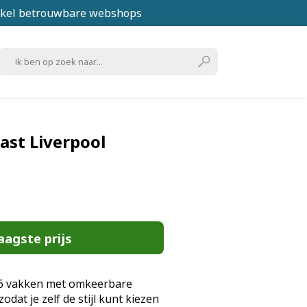
kel betrouwbare webshops
st Liverpool
aagste prijs
 6 vakken met omkeerbare
odat je zelf de stijl kunt kiezen