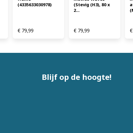
(4335633030978)
(Stevig (H3), 80 x 
a
2...
(
€
79,99
€
79,99
€
Blijf op de hoogte!