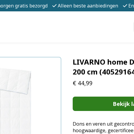
morgen gratis bezorgd
Alleen beste aanbiedingen
En
LIVARNO home D
200 cm (4052916
€
44,99
Bekijk l
Dons en veren uit gecontr
hoogwaardige, gecertificee