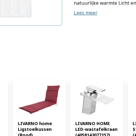
natuurlijke warmte Licht e
Huidvriendelijke buitenho
Lees meer
gecertificeerd Extra licht v
voor een goede vochtregula
kamers tegen verschuiven v
Onderhoudsvriendelijk - m
geschikt voor de droger P
Producttype: Donsdeken Wa
seizoen: Zomer Vulling: do
12934:1999 Kwaliteitsklasse
katoen Afmeting: B 140 x L 
Vullinggewicht: ca. 220 g/
max. 30 °C onderhoudsvrien
de droger niet strijken pr
perchloorethyleen en/of k
Allergie-informatie: - Lev
Downpass Standard De Dow
(EAN: 4052916468760)
LIVARNO home 
LIVARNO HOME 
L
Ligstoelkussen 
LED-wastafelkraan 
S
(Rood) 
(4058143077157)
(