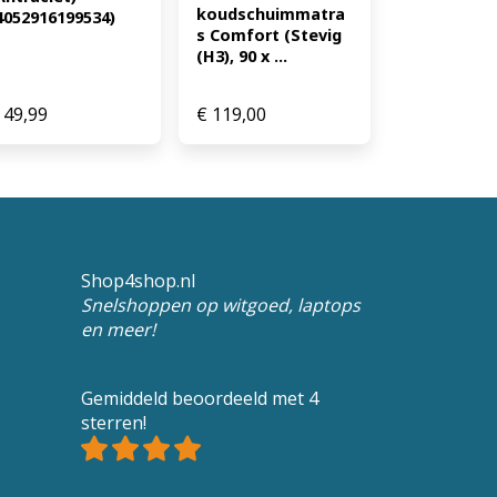
koudschuimmatra
4052916199534)
s Comfort (Stevig 
(H3), 90 x ...
49,99
€
119,00
Shop4shop.nl
Snelshoppen op witgoed, laptops
en meer!
Gemiddeld beoordeeld met 4
sterren!