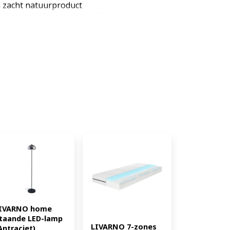
n zacht natuurproduct
es van puur katoen, NOMITE-
oor de zomer - luchtige dons
tie Gesloten individuele
an de vulling
achinewasbaar tot 60 °C en
roductkenmerken tabletd
rmteklasse: licht Aanbevolen
ns, 40% veren volgens EN
: - Materiaal: Dekbedovertrek:
200 cm Gewicht: ca. 930 g
m² Wasvoorschrift: wassen op
delijk niet bleken geschikt voor
ofessionele droogreiniging met
oolwaterstoffen, normaal proces
eringsomvang: 1x donsdeken
npass is gebaseerd op het
IVARNO home 
taande LED-lamp 
LIVARNO 7-zones 
Antraciet) 