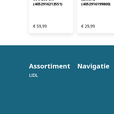
(4052916213551)
(4052916199800)
€
59,99
€
29,99
Assortiment
Navigatie
LIDL