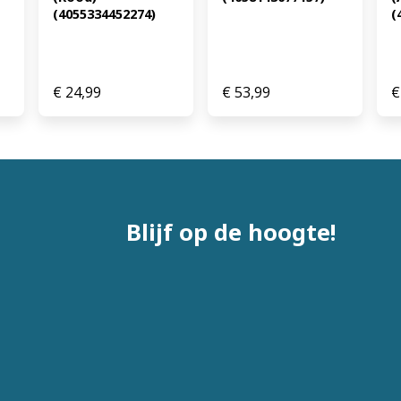
(4055334452274)
(
€
24,99
€
53,99
€
Blijf op de hoogte!