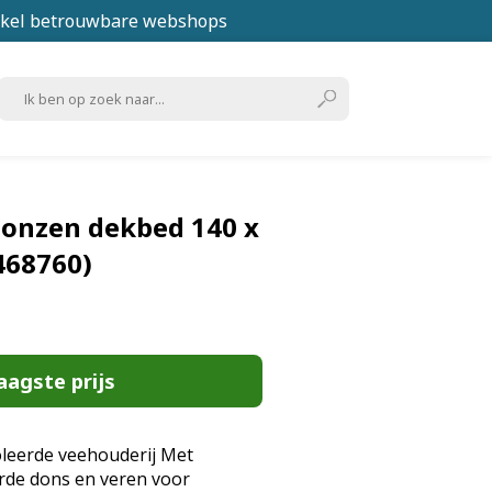
kel betrouwbare webshops
onzen dekbed 140 x
468760)
aagste prijs
oleerde veehouderij Met
rde dons en veren voor