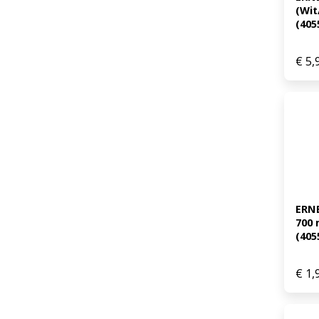
(Wit/
(405
€
5,
ERNE
700 
(405
€
1,