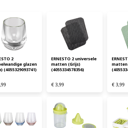
STO 2 
ERNESTO 2 universele 
ERNESTO
elwandige glazen 
matten (Grijs) 
matten 
n) (4055329093741)
(4055334578356)
(405533
,99
€
3,99
€
3,99