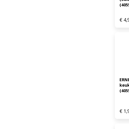
(405
€
4,
ERN
keuk
(405
€
1,