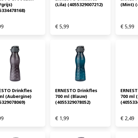
grijs) 
(Lila) (4055329007212)
(Mint) 
5334478168)
99
€
5,99
€
5,99
STO Drinkfles 
ERNESTO Drinkfles 
ERNESTO
ml (Aubergine) 
700 ml (Blauw) 
700 ml (
5329078069)
(4055329078052)
(405533
99
€
1,99
€
2,49