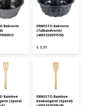
O Bakvorm 
ERNESTO Bakvorm 
) 
(Tulbandvorm) 
7035821)
(4055332031532)
€
9,99
O Bamboe 
ERNESTO Bamboe 
erei (Spatel 
keukengerei (Spatel) 
f) 
(4055333079519)