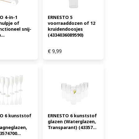
 4-in-1 
ERNESTO 5 
ulpje of 
voorraaddozen of 12 
ctioneel snij-
kruidendoosjes 
...
(4334036089590)
€
9,99
 6 kunststof 
ERNESTO 6 kunststof 
glazen (Waterglazen, 
gneglazen, 
Transparant) (43357...
3574700...