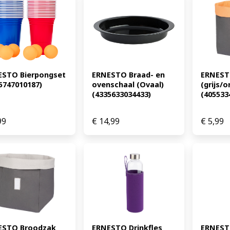
STO Bierpongset 
ERNESTO Braad- en 
ERNEST
5747010187)
ovenschaal (Ovaal) 
(grijs/or
(4335633034433)
(405533
99
€
14,99
€
5,99
ESTO Broodzak 
ERNESTO Drinkfles 
ERNESTO