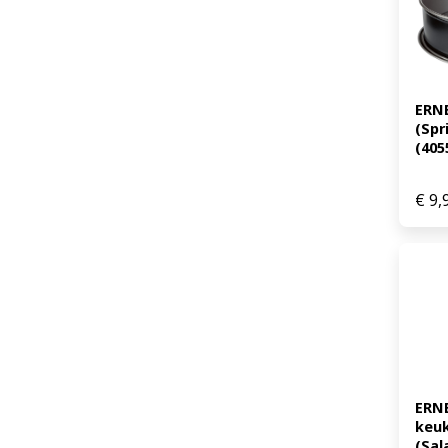
ERN
(Spr
(405
€
9,
ERN
keuk
(Sal