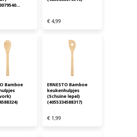
079540...
€
4,99
O Bamboe 
ERNESTO Bamboe 
ulpjes 
keukenhulpjes 
ork) 
(Schuine lepel) 
4588324)
(4055334588317)
€
1,99