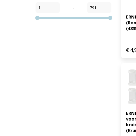
-
ERNE
(Rond
(433
€
4,
ERNE
voor
krui
(Kru