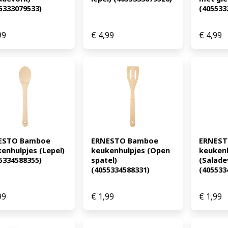
5333079533)
(4055333
99
€
4,99
€
4,99
ESTO Bamboe 
ERNESTO Bamboe 
ERNEST
enhulpjes (Lepel) 
keukenhulpjes (Open 
keukenh
5334588355)
spatel) 
(Saladev
(4055334588331)
(405533
99
€
1,99
€
1,99