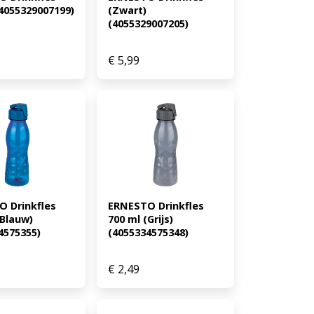
(4055329007199)
(Zwart) 
(4055329007205)
€
5,99
 Drinkfles 
ERNESTO Drinkfles 
Blauw) 
700 ml (Grijs) 
4575355)
(4055334575348)
€
2,49