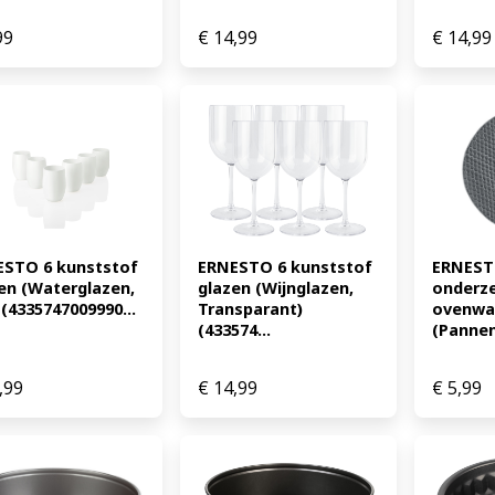
99
€
14,99
€
14,99
STO 6 kunststof 
ERNESTO 6 kunststof 
ERNESTO
en (Waterglazen, 
glazen (Wijnglazen, 
onderzet
 (4335747009990...
Transparant) 
ovenwa
(433574...
(Pannen
,99
€
14,99
€
5,99