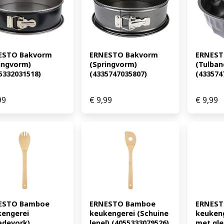
ESTO Bakvorm 
ERNESTO Bakvorm 
ERNEST
ingvorm) 
(Springvorm) 
(Tulband
5332031518)
(4335747035807)
(433574
99
€
9,99
€
9,99
ESTO Bamboe 
ERNESTO Bamboe 
ERNEST
engerei 
keukengerei (Schuine 
keukeng
adevork) 
lepel) (4055333079526)
met gleu