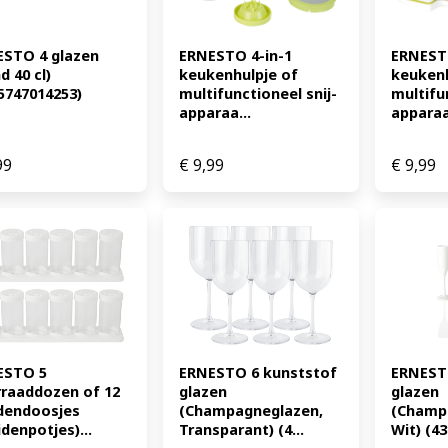
STO 4 glazen 
ERNESTO 4-in-1 
ERNESTO
 40 cl) 
keukenhulpje of 
keukenh
5747014253)
multifunctioneel snij-
multifun
apparaa...
apparaa
99
€
9,99
€
9,99
STO 5 
ERNESTO 6 kunststof 
ERNESTO
raaddozen of 12 
glazen 
glazen 
dendoosjes 
(Champagneglazen, 
(Champa
idenpotjes)...
Transparant) (4...
Wit) (43