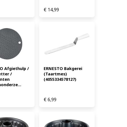
€
14,99
 Afgiethulp / 
ERNESTO Bakgerei 
ter / 
(Taartmes) 
nten 
(4055334578127)
onderze...
€
6,99