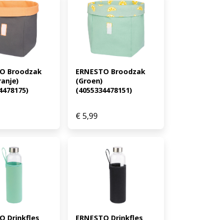
O Broodzak 
ERNESTO Broodzak 
anje) 
(Groen) 
4478175)
(4055334478151)
€
5,99
 Drinkfles 
ERNESTO Drinkfles 