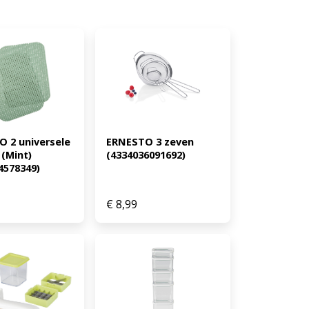
 2 universele 
ERNESTO 3 zeven 
(Mint) 
(4334036091692)
4578349)
€
8,99