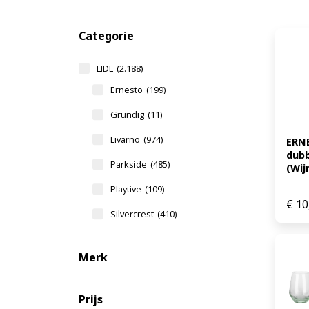
Categorie
LIDL
(2.188)
Ernesto
(199)
Grundig
(11)
Livarno
(974)
ERNE
dubb
Parkside
(485)
(Wij
Playtive
(109)
€
10
Silvercrest
(410)
Merk
Prijs