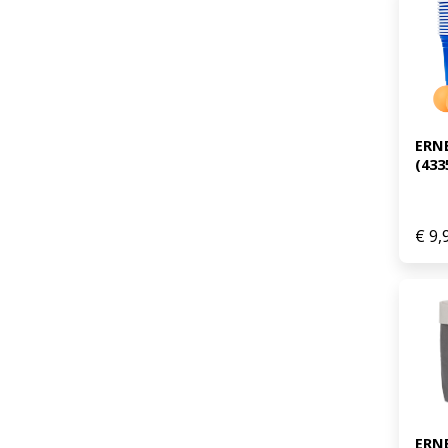
ERNE
(433
€
9,
ERN