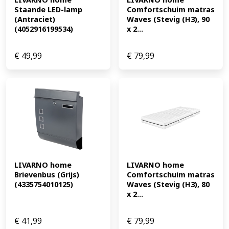
Praktische griptapes Het matras is uitgerust met vier
Staande LED-lamp 
Comfortschuim matras 
(EAN: 4052916124772)
(Antraciet) 
Waves (Stevig (H3), 90 
(4052916199534)
x 2...
€
49,99
€
79,99
LIVARNO home 
LIVARNO home 
Brievenbus (Grijs) 
Comfortschuim matras 
(4335754010125)
Waves (Stevig (H3), 80 
x 2...
€
41,99
€
79,99