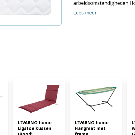
arbeidsomstandigheden Ho
hele jaar Donzig zachte vul
Lees meer
langdurig volume Quiltwer
de vulling Hygiënisch - koo
de droger Materiaal Hoes/v
160 x 200 cm Leveringsomv
4055334943765)
LIVARNO home 
LIVARNO home 
L
Ligstoelkussen 
Hangmat met 
W
(Rood) 
frame 
(