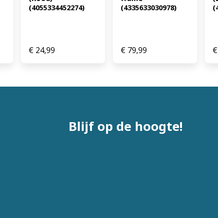
(4055334452274)
(4335633030978)
(
€
24,99
€
79,99
€
Blijf op de hoogte!