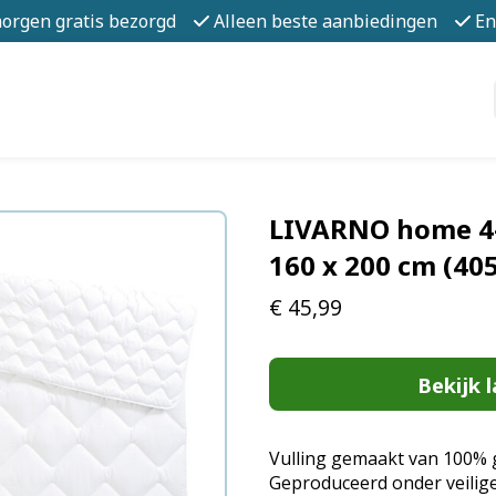
morgen gratis bezorgd
Alleen beste aanbiedingen
En
LIVARNO home 4
160 x 200 cm (40
€
45,99
Bekijk l
Vulling gemaakt van 100% g
Geproduceerd onder veilige