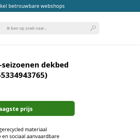
kel betrouwbare webshops
-seizoenen dekbed
55334943765)
aagste prijs
erecycled materiaal
 en sociaal aanvaardbare