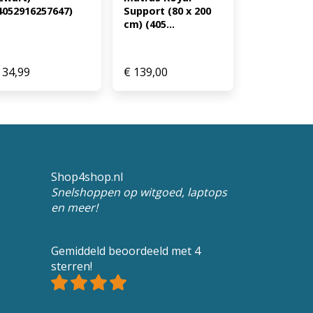
4052916257647)
Support (80 x 200 
cm) (405...
34,99
€
139,00
Shop4shop.nl
Snelshoppen op witgoed, laptops
en meer!
Gemiddeld beoordeeld met 4
sterren!