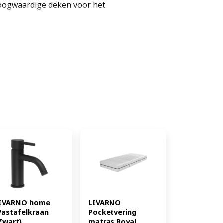
ogwaardige deken voor het
ling van polyestervezels voor
k voorkomt het wegglijden van
kvast tot 95 °C en geschikt voor
ulling: polyester Afmetingen
ang 1x dekbed (EAN:
IVARNO home 
LIVARNO 
astafelkraan 
Pocketvering 
Zwart) 
matras Royal 