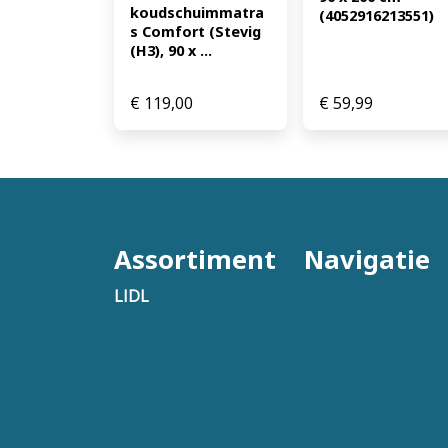
koudschuimmatra
(4052916213551)
s Comfort (Stevig 
(H3), 90 x ...
€
119,00
€
59,99
Assortiment
Navigatie
LIDL