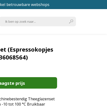
kel betrouwbare webshops
et (Espressokopjes
036068564)
aagste prijs
hinebestendig Theeglazenset
-10 tot 100 °C Bruikbaar