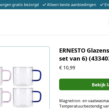
morgen gratis bezorgd
Alleen beste aanbiedingen
En
ERNESTO Glazens
set van 6) (4334
€
10,99
Bekijk l
Magnetron- en vaatwasmac
Temperatuurbestendig van 