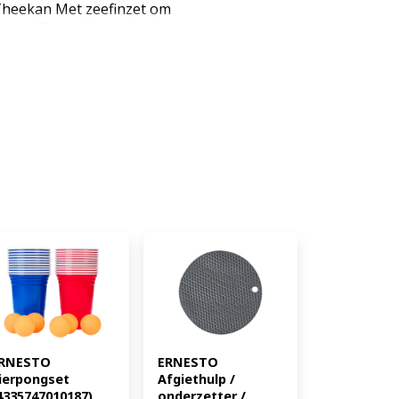
 Theekan Met zeefinzet om
tten Giet er losse thee in, giet
ekken en genieten Hittebestendig
: ca. 1,95 l Esperessoglazenset
-10 tot 100 °C Bruikbaar
Cappuccinoglazenset Van
er licht Temperatuurbestendig
r volume: ca. 525 ml 4 stuks
 Afmetingen Theeglazenset: ca.
Ø 12,7 x L 22 x H 20,5 cm
,5 x H 5 cm
8,5 x H 11,6 cm Gewicht
eepot: ca. 620 g
 g Cappuccinoglazenset: ca. 190
tglas verdraagt hoge
 zonder te barsten. Het is
 en zeer licht. Glas is (EAN:
RNESTO 
ERNESTO 
ierpongset 
Afgiethulp / 
4335747010187)
onderzetter / 