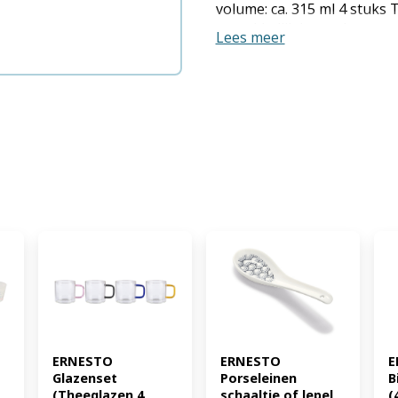
volume: ca. 315 ml 4 stuks
gemakkelijk losse thee te ze
Lees meer
er heet water op, laten tr
tot 100 °C Bruikbaar volume
Temperatuurbestendig van 
volume: ca. 70 ml 6 stuks 
borosilicaatglas - bijzond
van -10 tot 100 °C Bruikbaa
Materiaal Borosilicaatglas
Ø 8 x H 8,2 cm Theekan: ca. 
Esperessoglazenset: ca. Ø 5
Cappuccinoglazenset: ca. Ø 
Theeglazenset: ca. 145 g Th
Esperessoglazenset: ca. 50
g Opmerkingen Borosilicaa
temperatuurschommelingen,
krasbestendig, hoogglanzend
4334036068564)
ERNESTO 
ERNESTO 
E
Glazenset 
Porseleinen 
B
(Theeglazen 4 
schaaltje of lepel 
(