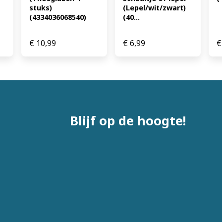
stuks) 
(Lepel/wit/zwart) 
(4334036068540)
(40...
€
10,99
€
6,99
€
Blijf op de hoogte!