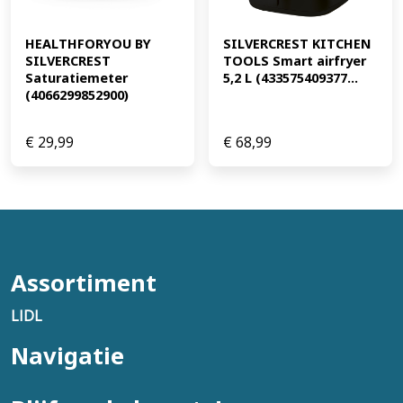
SILVERCREST KITCHEN 
HEALTHFORYOU BY 
TOOLS Smart airfryer 
SILVERCREST 
5,2 L (433575409377...
Saturatiemeter 
(4066299852900)
€
29,99
€
68,99
Assortiment
LIDL
Navigatie