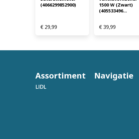
1500 W (Zwart) 
(4066299852900)
(405533496...
€
29,99
€
39,99
Assortiment
Navigatie
LIDL