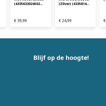
(4335633024502...
(Zilver) (4335814...
€
39,99
€
24,99
€
Blijf op de hoogte!