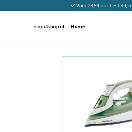
Voor 23.59 uur besteld, 
Shop4shop.nl
Home