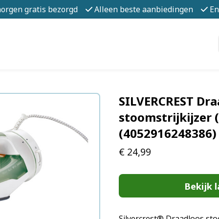
morgen gratis bezorgd
Alleen beste aanbiedingen
En
SILVERCREST Dra
stoomstrijkijzer 
(4052916248386)
€
24,99
Bekijk l
Silvercrest® Draadloos stoom