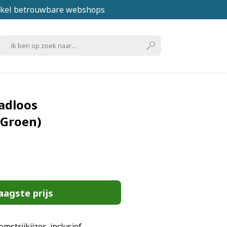
kel betrouwbare webshops
adloos
(Groen)
aagste prijs
strijkijzer, inclusief