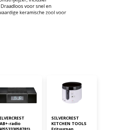
Draadloos voor snel en
waardige keramische zool voor
ies strijkpunt voor eenvoudig
kken Voor stoom- en
en 2 krachtige
ntale stoom Verticale stoom
om Vario-stoom Met
reinigingsfunctie Traploze
catorlampje om de opwarmfase
iken met netsnoer 360°
tten, op te warmen en op te
rvoir Spanning: 220-240 V~
td Stoomstoot: ca. 0,7 g /
 g / spray Vermogen: 2000-2400
0 ml Continue stoomoutput: ca.
eramiek Functie: Spuitfunctie,
ntale stoom, verticale stoom
 x 15,3 cm zonder basis gemeten,
ILVERCREST 
SILVERCREST 
AB+-radio 
KITCHEN TOOLS 
4055333058781)
Frituurpan 