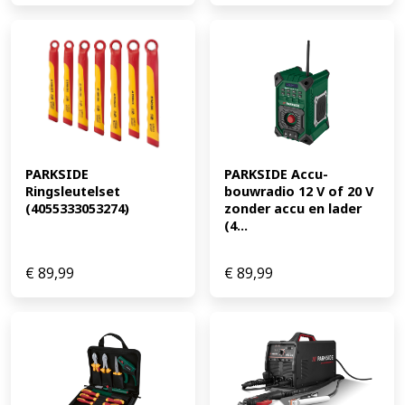
PARKSIDE 
PARKSIDE Accu-
Ringsleutelset 
bouwradio 12 V of 20 V 
(4055333053274)
zonder accu en lader 
(4...
€
89,99
€
89,99