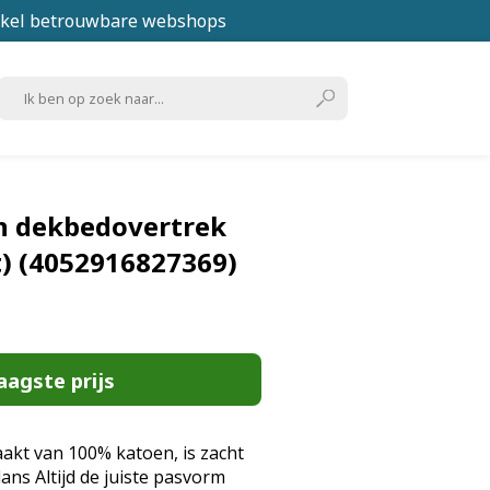
kel betrouwbare webshops
n dekbedovertrek
t) (4052916827369)
aagste prijs
akt van 100% katoen, is zacht
lans Altijd de juiste pasvorm