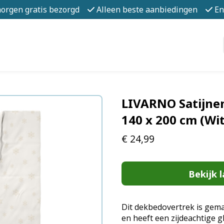
morgen gratis bezorgd
Alleen beste aanbiedingen
En
LIVARNO Satijne
140 x 200 cm (Wi
€
24,99
Bekijk l
Dit dekbedovertrek is gema
en heeft een zijdeachtige g