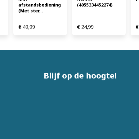
afstandsbediening 
(4055334452274)
(Met ster...
€
49,99
€
24,99
€
Blijf op de hoogte!