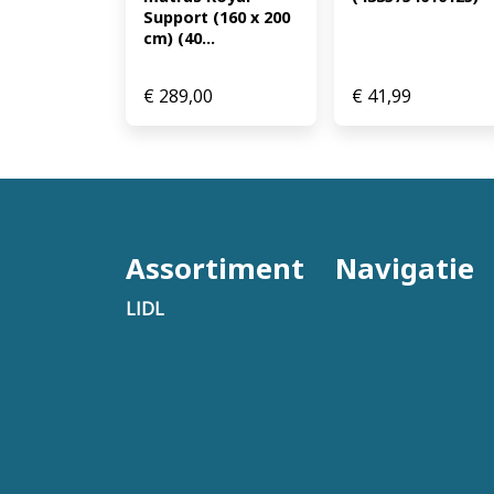
Support (160 x 200 
cm) (40...
€
289,00
€
41,99
Assortiment
Navigatie
LIDL