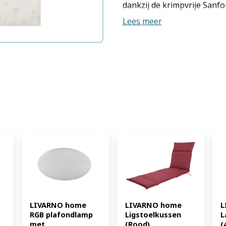
dankzij de krimpvrije Sanf
merkritssluiting Onderhou
Lees meer
tot 60 °C en geschikt voor d
eenvoudig en snel op te 
ritssluiting, kussensloop m
Productkenmerken tabletd M
Materiaal: katoen Maat dek
Maat kussensloop: B 60 x L
Ritssluiting Sluiting kussen
Patroon: beige; crème/grij
beddengoed: ja Draaddichth
wassen op max. 60 °C niet 
wasdroger op max. 60 °C str
Stoomstrijkijzer kan gebru
reinigen Leveringsomvang:
kussensloop (EAN: 405291
LIVARNO home 
LIVARNO home 
L
RGB plafondlamp 
Ligstoelkussen 
L
met 
(Rood) 
(