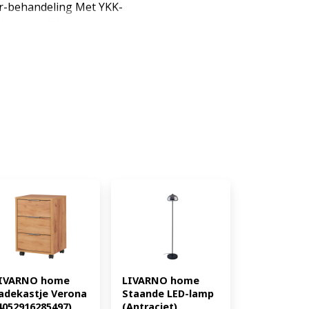
or-behandeling Met YKK-
dsvriendelijk - machinewasbaar
e droger Met ritssluiting -
maken Dekbedovertrek met
et hotelsluiting
ateriaalsoort: Satijn
bedovertrek: B 140 x L 200 cm
 70 cm Sluiting dekbedovertrek:
sloop: Ritssluiting Kleur /
s; marineblauw; wit Omkeerbaar
eid: 205 Wasvoorschrift:
bleken voorzichtig drogen in de
ijken tot 150 °C stand 2.
ikt worden niet chemisch
 1x dekbedovertrek, 1x
6827369)
IVARNO home 
LIVARNO home 
adekastje Verona 
Staande LED-lamp 
4052916285497)
(Antraciet) 