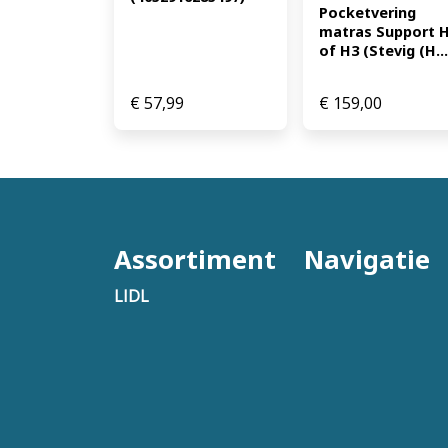
Pocketvering 
matras Support H
of H3 (Stevig (H...
€
57,99
€
159,00
Assortiment
Navigatie
LIDL