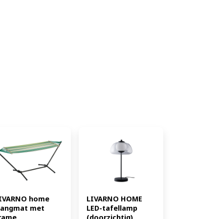
ekleurig wisselpaneel voor
wit Krasbestendig en
r melamineharscoating Vier
en en sluiten Vloervriendelijke
 je vloer Inclusief
lijke handleiding Maximaal
vlak circa 22 kg Maximaal
ca 5 kg Perfect te combineren
zelfde serie Productkenmerken
dern Kleur: eikenlook / wit
ig: ja Onderhoudsvriendelijk: ja
22 kg, per lade: ca. 5 kg
ingen: ca. B 80 x H 101,5 x D 48
IVARNO home 
LIVARNO HOME 
angmat met 
LED-tafellamp 
rame 
(doorzichtig) 