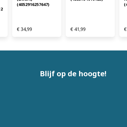
(4052916257647)
(
2 
€
34,99
€
41,99
€
Blijf op de hoogte!