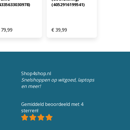
4335633030978)
(4052916199541)
79,99
€
39,99
Shop4shop.nl
Snelshoppen op witgoed, laptops
en meer!
Gemiddeld beoordeeld met 4
sterren!