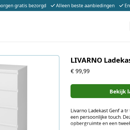
morgen gratis bezorgd
Alleen beste aanbiedingen
En
LIVARNO Ladekas
€
99,99
Bekijk l
Livarno Ladekast Genf a tr th
een persoonlijke touch. Dez
opbergruimte en een tweek
favoriete look. Voordelen