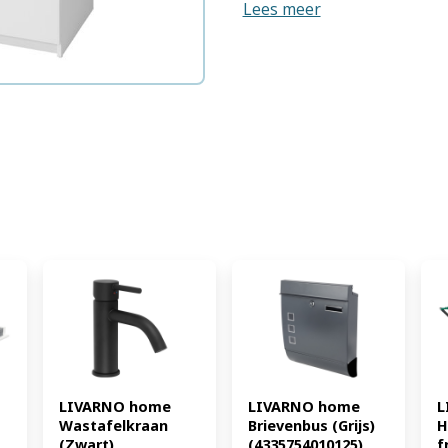
Lees meer
met veel opbergruimte Twe
keuze tussen eikenlook of 
onderhoudsvriendelijk doo
ruime laden die soepel open
poten voor bescherming van
montagemateriaal en duide
draagvermogen van het leg
draagvermogen per lade cir
met andere meubels uit de
tabletd Serie: Genf Stijl: mo
Aantal laden: 4 Krasbestend
Max. belasting: legvlak: ca. 
Materiaal: spaanplaat Afmet
cm Gewicht: ca. 39 kg
LIVARNO home 
LIVARNO home 
L
Wastafelkraan 
Brievenbus (Grijs) 
H
(Zwart) 
(4335754010125)
f