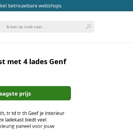
kel betrouwbare webshops
t met 4 lades Genf
aagste prijs
, tr td tr th Geef je interieur
e ladekast biedt veel
leurig paneel voor jouw
 en kenmerken: Modern design