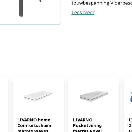
touwbespanning Vloerbesc
profielvoeten Max. belast
Lees meer
Weerbestendig en UV-besten
alle tuinmeubels uit de Mi
tabletd Serie: Miami Functi
Materiaal: poedergecoate 
armleuningen Max. belastin
x D 62 x H 87 cm Gewicht: c
LIVARNO home 
LIVARNO 
L
Comfortschuim 
Pocketvering 
Z
matras Waves 
matras Royal 
U