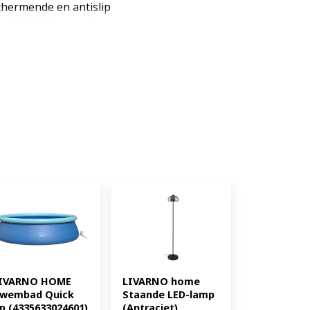
hermende en antislip
ing 240 kg Eenvoudige montage
dig GS gecertificeerd Bekijk
ami serie Productkenmerken
e: - Weerbestendigheid: ja
aluminium frame met kunststof
g: 240 kg Afmetingen: ca. B 114
a. 5,65 kg (EAN: 4052916311998)
LIVARNO home 
IVARNO HOME 
Staande LED-lamp 
wembad Quick 
(Antraciet) 
p (4335633024601)