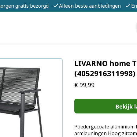
morgen gratis bezorgd
Alleen beste aanbiedingen
En
LIVARNO home T
(4052916311998)
€
99,99
Bekijk l
Poedergecoate aluminium 
armleuningen Hoog zitcom