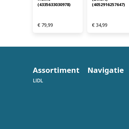
(4335633030978)
(4052916257647)
€
79,99
€
34,99
Assortiment
Navigatie
LIDL