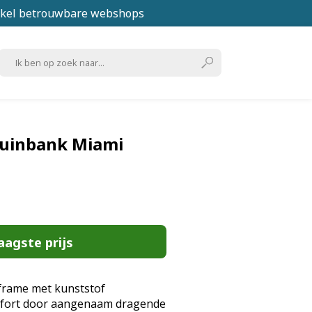
kel betrouwbare webshops
uinbank Miami
aagste prijs
frame met kunststof
fort door aangenaam dragende