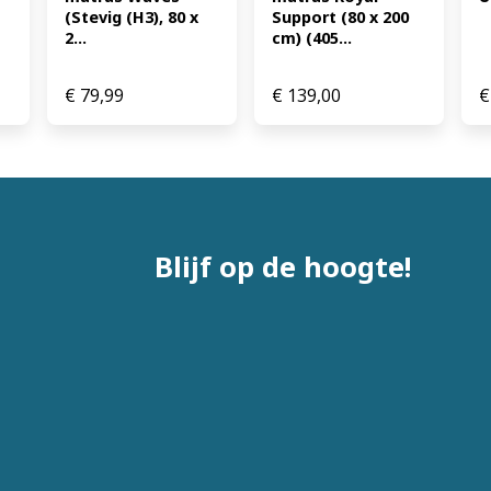
(Stevig (H3), 80 x 
Support (80 x 200 
2...
cm) (405...
€
79,99
€
139,00
€
Blijf op de hoogte!