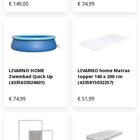
€
149,00
€
34,99
LIVARNO home Matras 
LIVARNO HOME 
topper 140 x 200 cm 
Zwembad Quick Up 
(4335815032257)
(4335633024601)
€
74,99
€
51,99