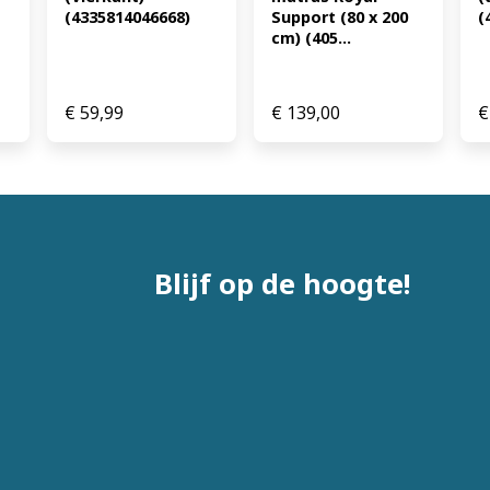
(4335814046668)
Support (80 x 200 
(
cm) (405...
€
59,99
€
139,00
€
Blijf op de hoogte!