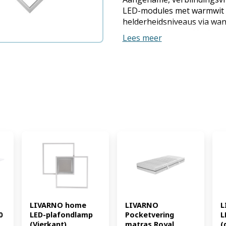
LED-modules met warmwit l
helderheidsniveaus via wa
gematteerd metaal Incl. mo
Lees meer
Geschikt voor wand- en pl
Vierkant/rondTwee lichtel
zwenkbaar Producteigensc
vierkant/rond : 19 W rechth
Kleurtemperatuur: 3000 K L
vierkant : 1800 lm rond : 2
Levensduur: - Aantal lampen
: 1 Lichtbron inbegrepen: ja 
Beschermingsklasse: - Op ba
aangedreven: nee Stijl: - Ma
kunststof Afmetingen: vierk
rondca. L 52 x B 40 x H 7 cm
5 cm Aansluitkabel: - Gewich
kg rechthoekigca. 650 g (
LIVARNO home 
LIVARNO 
L
 
LED-plafondlamp 
Pocketvering 
L
(Vierkant) 
matras Royal 
(