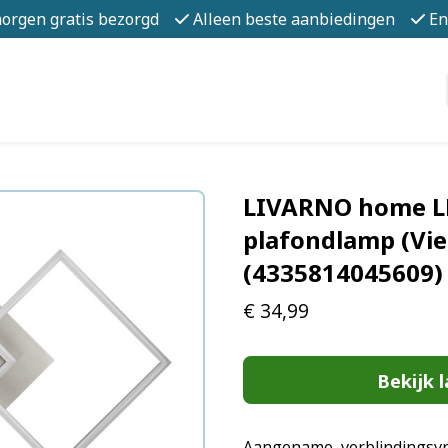
morgen gratis bezorgd
Alleen beste aanbiedingen
En
LIVARNO home LE
plafondlamp (Vie
(4335814045609)
€
34,99
Bekijk l
Aangename, verblindingsvri