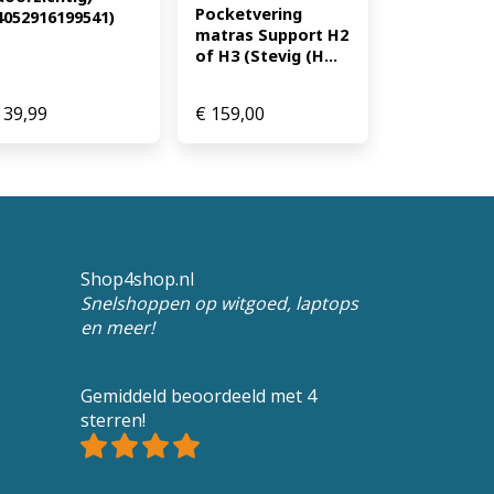
Pocketvering 
4052916199541)
matras Support H2 
of H3 (Stevig (H...
39,99
€
159,00
Shop4shop.nl
Snelshoppen op witgoed, laptops
en meer!
Gemiddeld beoordeeld met 4
sterren!