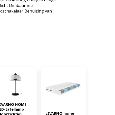
icht Dimbaar in 3
ndschakelaar Behuizing van
ntagemateriaal en handleiding
afondmontage in binnenruimtes
ementen, waarvan één
happen tabletd Max. vermogen:
oekig : 23,5 W
ichtkleur: warmwit Lichtstroom:
800 lm rechthoekig : 2200 lm
: vierkant/rond : 2 rechthoekig
Dimbaar: ja Fitting: -
tterijen: nee Batterij
teriaal: Aluminium, staal,
antca. L 62 x B 36,8 x H 7,3 cm
 rechthoekigca. L 110 x B 10 x H
t: vierkantca. 770 g rondca. 1,3
EAN: 4335814045609)
IVARNO HOME 
ED-tafellamp 
LIVARNO home 
doorzichtig) 