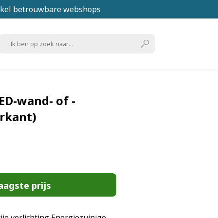
kel betrouwbare webshops
D-wand- of -
rkant)
aagste prijs
je verlichting Energiezuinige