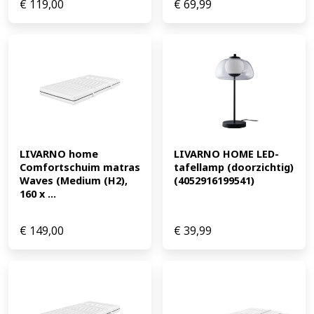
€
119,00
€
69,99
LIVARNO home 
LIVARNO HOME LED-
Comfortschuim matras 
tafellamp (doorzichtig) 
Waves (Medium (H2), 
(4052916199541)
160 x ...
€
149,00
€
39,99