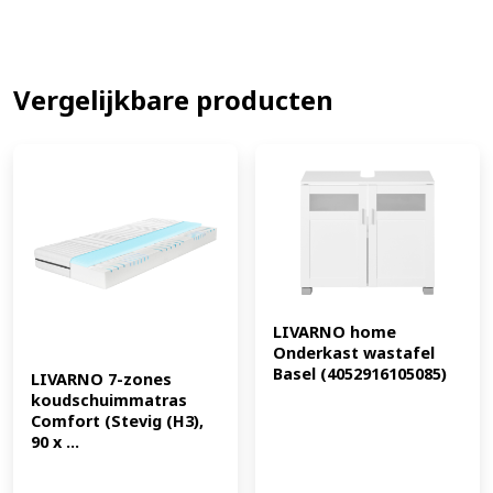
ja Draadloos: ja Voeding: Batterijen Kleur: zwart; wit
(EAN: 4052916709351)
Vergelijkbare producten
LIVARNO home 
Onderkast wastafel 
Basel (4052916105085)
LIVARNO 7-zones 
koudschuimmatras 
Comfort (Stevig (H3), 
90 x ...