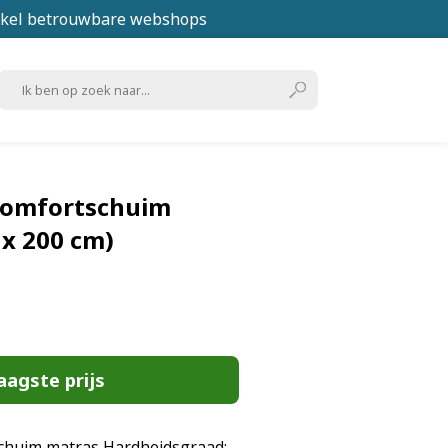
kel betrouwbare webshops
omfortschuim
 x 200 cm)
aagste prijs
schuim matras Hardheidsgraad: