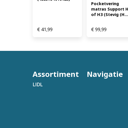
Pocketvering 
matras Support H
of H3 (Stevig (H...
€
41,99
€
99,99
Assortiment
Navigatie
LIDL