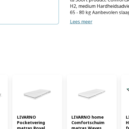
H2, medium Hardheidsadvie
65 - 80 kg Aanbevolen slaa
zijslapers Aantal ligzones:
Lees meer
Kernstructuur: Polyuretha
kg/m³ Grootte: 90 x 200 cm, 
ca. 7,8 kg Totale hoogte: c
twee identieke zijden Mater
1-zijdig Onderhoudsinstruc
doek Opmerking: Vacuumge
Proefslapen: 90 dagen op o
ontvangst van de goederen
LIVARNO 
LIVARNO home 
L
Pocketvering 
Comfortschuim 
H
matras Royal 
matras Waves 
f