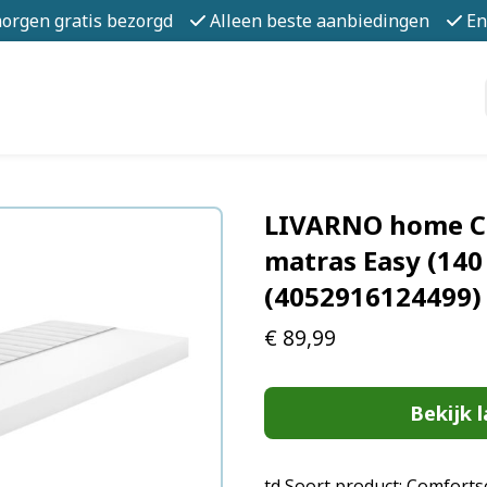
morgen gratis bezorgd
Alleen beste aanbiedingen
En
LIVARNO home C
matras Easy (140
(4052916124499)
€
89,99
Bekijk l
td Soort product: Comfort