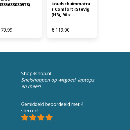
koudschuimmatra
4335633030978)
s Comfort (Stevig 
(H3), 90 x ...
79,99
€
119,00
Shop4shop.nl
Snelshoppen op witgoed, laptops
en meer!
Gemiddeld beoordeeld met 4
sterren!