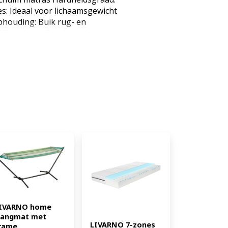
s: Ideaal voor lichaamsgewicht
phouding: Buik rug- en
 7 Type kern: Comfortschuim
anschuim Volume gewicht: 25
140 x 200 cm Gewicht: ca. 5 kg,
a. 11 cm Omkeerbaar matras: ja,
iaal omslag: polyester Type rits:
ties: Veeg af met een vochtige
zogen en verpakt op rol
nline bestelde matrassen vanaf
 (EAN: 4052916124499)
IVARNO home 
angmat met 
LIVARNO 7-zones 
rame 