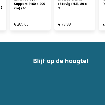
Support (160 x 200 
(Stevig (H3), 80 x 
(
2 
cm) (40...
2...
€
289,00
€
79,99
€
Blijf op de hoogte!