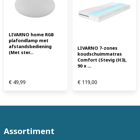
LIVARNO home RGB 
plafondlamp met 
afstandsbediening 
LIVARNO 7-zones 
(Met ster...
koudschuimmatras 
Comfort (Stevig (H3), 
90 x ...
€
49,99
€
119,00
Assortiment