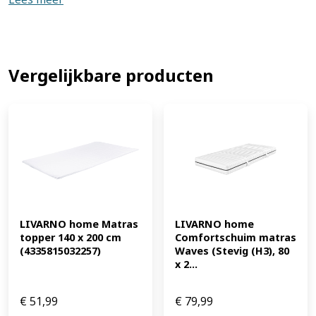
Neutraal wit Lichtstroom: ca. 2400 lm Aantal lampen: 1
Lichtbron inbegrepen: ja Dimbaar: nee Fitting: LED
Beschermingsklasse: Ip44 Materiaal: Kunststof, metaal
Afmetingen: ca. Ø 33 x H 6,2 cm Gewicht: ca. 595 g (EAN:
4052916570487)
Vergelijkbare producten
LIVARNO home Matras 
LIVARNO home 
topper 140 x 200 cm 
Comfortschuim matras 
(4335815032257)
Waves (Stevig (H3), 80 
x 2...
€
51,99
€
79,99