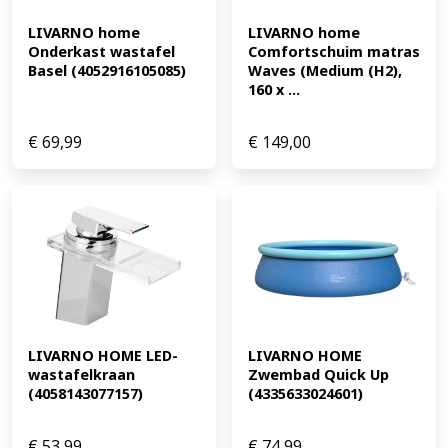
maken. Zo kun je het matras gelijkmatig gebruiken en
de levensduur verlengen. Investeer in je welzijn Het
LIVARNO home 
LIVARNO home 
Onderkast wastafel 
Comfortschuim matras 
(EAN: 4052916124420)
Basel (4052916105085)
Waves (Medium (H2), 
160 x ...
€
69,99
€
149,00
LIVARNO HOME LED-
LIVARNO HOME 
wastafelkraan 
Zwembad Quick Up 
(4058143077157)
(4335633024601)
€
53,99
€
74,99