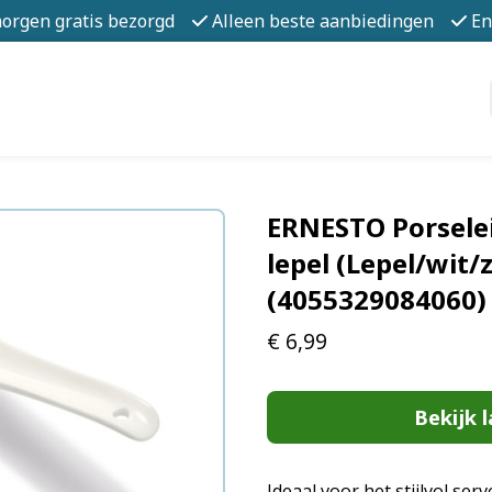
morgen gratis bezorgd
Alleen beste aanbiedingen
En
ERNESTO Porselei
lepel (Lepel/wit/
(4055329084060)
€
6,99
Bekijk l
Ideaal voor het stijlvol se