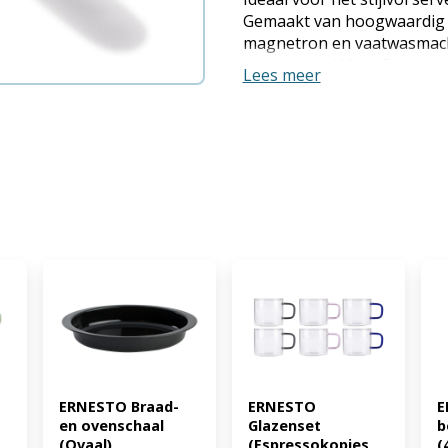
Gemaakt van hoogwaardig p
magnetron en vaatwasmachin
volume: ca. 400 ml Dipschaal
Lees meer
70 ml Lepel: 6-delig Materi
Schaaltje: ca. Ø13;5 x 7,5 cm
Lepel: ca. 14 x 4,5 cm Gewich
Dipschaaltje: ca. 94 g Lepel
ERNESTO Braad- 
ERNESTO 
E
en ovenschaal 
Glazenset 
b
(Ovaal) 
(Espressokopjes 
(