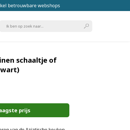
kel betrouwbare webshops
nen schaaltje of
zwart)
aagste prijs
rveren van de Aziatische keuken