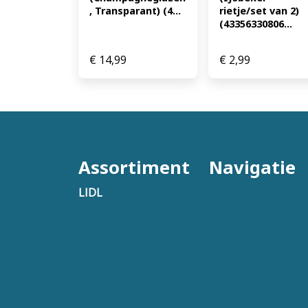
, Transparant) (4...
rietje/set van 2) 
(43356330806...
€
14,99
€
2,99
Assortiment
Navigatie
LIDL