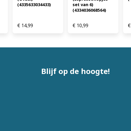
(4335633034433)
set van 6) 
(4334036068564)
€
14,99
€
10,99
€
Blijf op de hoogte!