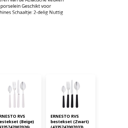
orselein Geschikt voor
es Schaaltje: 2-delig Nuttig
tje: 6-delig Nuttig volume: ca.
aal Porselein Afmetingen
 Dipschaaltje: ca. Ø9 x 2,8 cm
t Schaaltje: ca. 345 g
: ca. 50,9 g (EAN: 4055329084060)
RNESTO RVS 
ERNESTO RVS 
estekset (Beige) 
bestekset (Zwart) 
4335747007026)
(4335747007033)